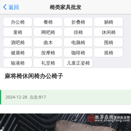
返回
椅类家具批发
立即购买
发送询价
分享好友
家具批发首页
频道列表
办公椅
餐椅
折叠椅
躺椅
|
|
|
|
',
童椅
网吧椅
排椅
休闲椅
'取消');">
酒吧椅
曲木
电脑椅
围椅
健康椅
按摩椅
咖啡椅
摇椅
输液椅
礼堂椅
儿童正姿椅
麻将椅休闲椅办公椅子
2024-12-28 点击:817