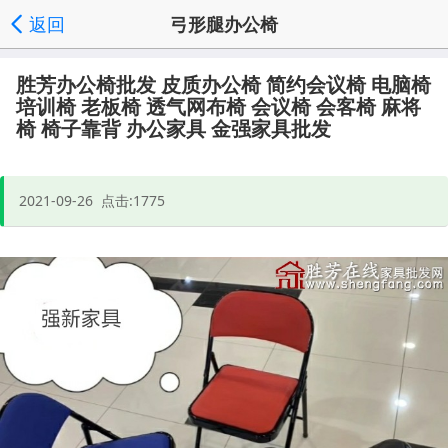
返回
弓形腿办公椅
立即购买
发送询价
分享好友
家具批发首页
频道列表
|
|
|
|
',
胜芳办公椅批发 皮质办公椅 简约会议椅 电脑椅
培训椅 老板椅 透气网布椅 会议椅 会客椅 麻将
'取消');">
椅 椅子靠背 办公家具 金强家具批发
2021-09-26 点击:1775